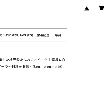
カラダにやさしいおやつ】 [ 常温配送 ] [ 冷蔵配
集した地元愛あふれるスイーツ 】 環境に負
ーツや料理を提供するcame came 30
誇る春日部女子高校の生徒（春女生）が、授業
ドーナツです。3種類の味や色合い、ドーナツ
求める女子高校生の提案から生まれたもの。
麦粉・卵・乳製品は含まれていないです。ふん
味は、地元の人々を思う作り手の愛情を表現