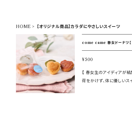
HOME
【オリジナル商品】カラダにやさしいスイーツ
come came 春女ドーナツ【
送 ]
¥500
【 春女生のアイディアが結
荷をかけず、体に優しいスイ
と、100年以上の歴史を
の一環として共同開発した
の形などは「カワイイ」を
米粉をメインに使用し、小
わりとした食感と優しい甘
しているかのようです。 ■内容量：3 個（フランボワーズ、抹茶、プレーン