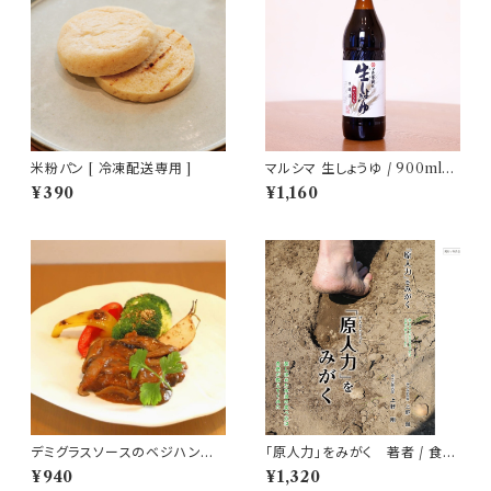
米粉パン [ 冷凍配送専用 ]
マルシマ 生しょうゆ / 900ml【c
amecameセレクト調味料】
¥390
¥1,160
デミグラスソースのベジハンバ
「原人力」をみがく 著者 / 食べ
ーグ【万能常備野菜】 [ 冷凍配
方研究家 上野剛
¥940
¥1,320
送専用 ]