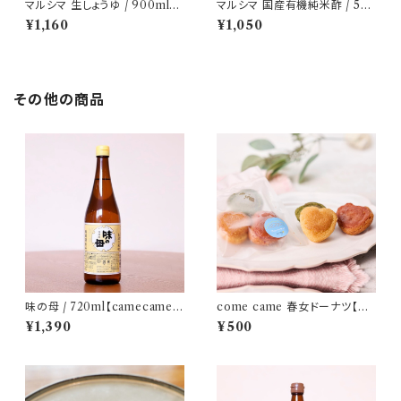
マルシマ 生しょうゆ / 900ml【c
マルシマ 国産有機純米酢 / 50
amecameセレクト調味料】
0ml【camecameセレクト調味
¥1,160
¥1,050
料】
その他の商品
味の母 / 720ml【camecameセ
come came 春女ドーナツ【カ
レクト調味料】
ラダにやさしいおやつ】 [ 常温配
¥1,390
¥500
送 ] [ 冷蔵配送 ]