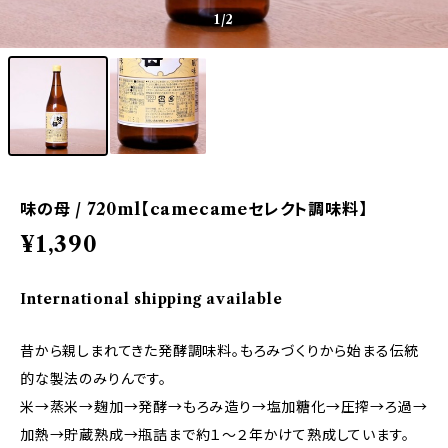
1
/2
味の母 / 720ml【camecameセレクト調味料】
¥1,390
International shipping available
昔から親しまれてきた発酵調味料。もろみづくりから始まる伝統
的な製法のみりんです。
米→蒸米→麹加→発酵→もろみ造り→塩加糖化→圧搾→ろ過→
加熱→貯蔵熟成→瓶詰まで約１～２年かけて熟成しています。