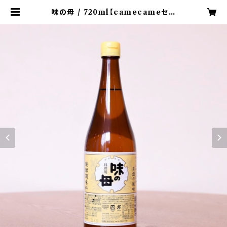
味の母 / 720ml【camecameセレ
クト調味料】 | came came 30 -
ONLINESHOP-